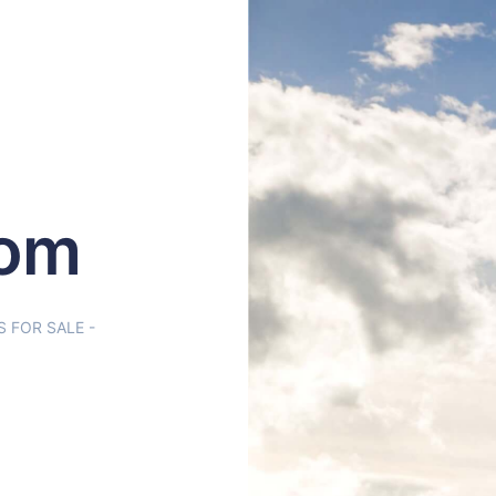
com
OR SALE -